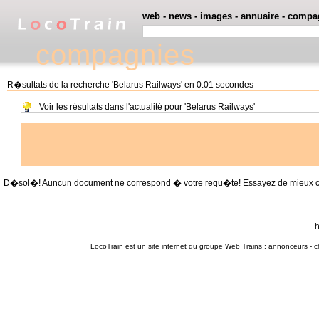
web
-
news
-
images
-
annuaire
-
compa
compagnies
R�sultats de la recherche 'Belarus Railways' en 0.01 secondes
Voir les résultats dans l'actualité pour 'Belarus Railways'
D�sol�! Auncun document ne correspond � votre requ�te! Essayez de mieux cible
h
LocoTrain est un site internet du
groupe Web Trains
:
annonceurs
-
c