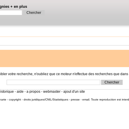
gnies
+
en plus
r votre recherche, n'oubliez que ce moteur n'effectue des recherches que dans l
istorique
-
aide
-
a propos
-
webmaster
-
ajout d'un site
harte
-
copyright
-
droits juridiques/CNIL/Statistiques
-
presse
-
email
. Toute reproduction est inter