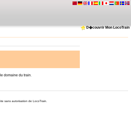
D�couvrir Mon LocoTrain
e domaine du train.
dite sans autorisation de LocoTrain.