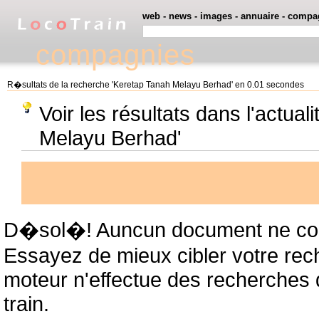
web
-
news
-
images
-
annuaire
-
compa
compagnies
R�sultats de la recherche 'Keretap Tanah Melayu Berhad' en 0.01 secondes
Voir les résultats dans l'actua
Melayu Berhad'
D�sol�! Auncun document ne cor
Essayez de mieux cibler votre rec
moteur n'effectue des recherches
train.