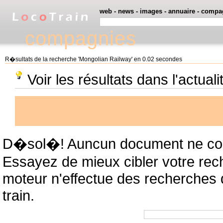
web
-
news
-
images
-
annuaire
-
compa
compagnies
R�sultats de la recherche 'Mongolian Railway' en 0.02 secondes
Voir les résultats dans l'actua
D�sol�! Auncun document ne cor
Essayez de mieux cibler votre rec
moteur n'effectue des recherches
train.