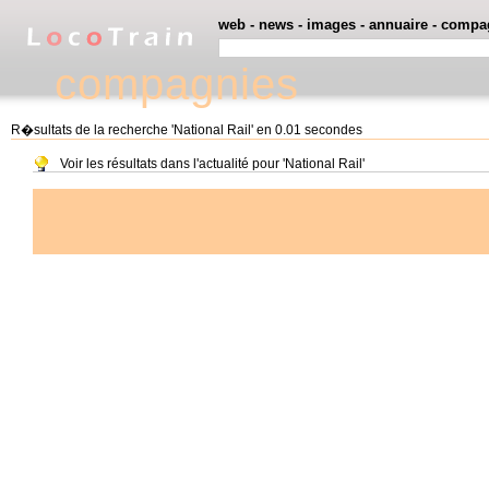
web
-
news
-
images
-
annuaire
-
compa
compagnies
R�sultats de la recherche 'National Rail' en 0.01 secondes
Voir les résultats dans l'actualité pour 'National Rail'