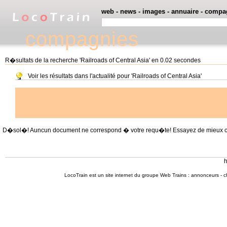
web
-
news
-
images
-
annuaire
-
compa
compagnies
R�sultats de la recherche 'Railroads of Central Asia' en 0.02 secondes
Voir les résultats dans l'actualité pour 'Railroads of Central Asia'
D�sol�! Auncun document ne correspond � votre requ�te! Essayez de mieux cible
h
LocoTrain est un site internet du
groupe Web Trains
:
annonceurs
-
c