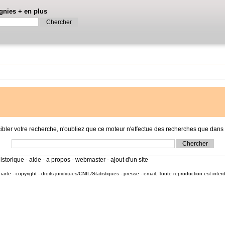
gnies
+
en plus
r votre recherche, n'oubliez que ce moteur n'effectue des recherches que dans l
istorique
-
aide
-
a propos
-
webmaster
-
ajout d'un site
harte
-
copyright
-
droits juridiques/CNIL/Statistiques
-
presse
-
email
. Toute reproduction est inter