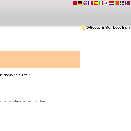
D�couvrir Mon LocoTrain
e domaine du train.
dite sans autorisation de LocoTrain.