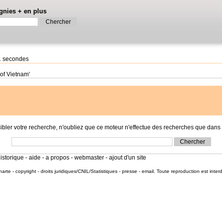
gnies
+
en plus
01 secondes
 of Vietnam'
r votre recherche, n'oubliez que ce moteur n'effectue des recherches que dans l
istorique
-
aide
-
a propos
-
webmaster
-
ajout d'un site
harte
-
copyright
-
droits juridiques/CNIL/Statistiques
-
presse
-
email
. Toute reproduction est inter