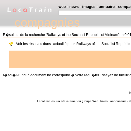
web
-
news
-
images
-
annuaire
-
compa
compagnies
R�sultats de la recherche 'Railways of the Socialist Republic of Vietnam' en 0.
Voir les résultats dans l'actualité pour 'Railways of the Socialist Republic
D�sol�! Auncun document ne correspond � votre requ�te! Essayez de mieux cible
h
LocoTrain est un site internet du
groupe Web Trains
:
annonceurs
-
c