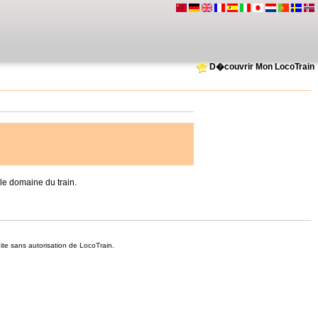
D�couvrir Mon LocoTrain
e domaine du train.
dite sans autorisation de LocoTrain.