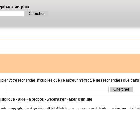
gnies
+
en plus
r votre recherche, n'oubliez que ce moteur n'effectue des recherches que dans l
istorique
-
aide
-
a propos
-
webmaster
-
ajout d'un site
harte
-
copyright
-
droits juridiques/CNIL/Statistiques
-
presse
-
email
. Toute reproduction est inter