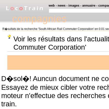
web
-
news
-
images
-
annuaire
-
compa
compagnies
R�sultats de la recherche 'South African Rail Commuter Corporation' en 0.01 s
Voir les résultats dans l'actual
Commuter Corporation'
D�sol�! Auncun document ne cor
Essayez de mieux cibler votre rec
moteur n'effectue des recherches
train.