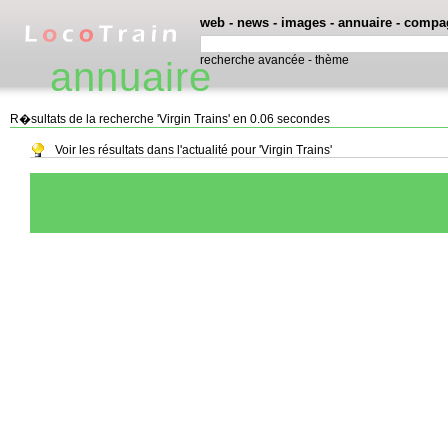
web
-
news
-
images
-
annuaire
-
compa
recherche avancée
-
thème
annuaire
R�sultats de la recherche 'Virgin Trains' en 0.06 secondes
Voir les résultats dans l'actualité pour 'Virgin Trains'