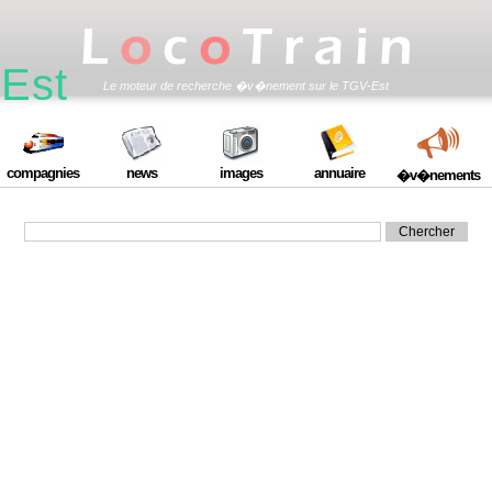
Est
Le moteur de recherche �v�nement sur le TGV-Est
compagnies
news
images
annuaire
�v�nements