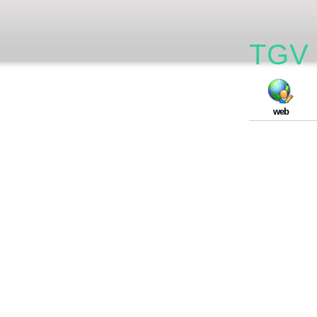
TGV 
web