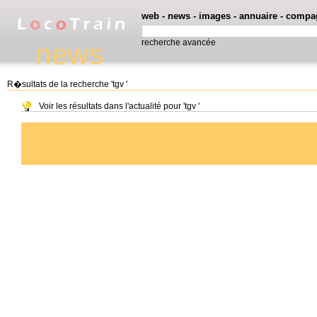
web
-
news
-
images
-
annuaire
-
compa
recherche avancée
news
R�sultats de la recherche 'tgv '
Voir les résultats dans l'actualité pour 'tgv '