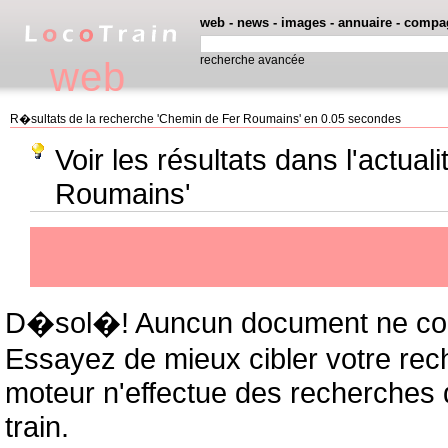
web
-
news
-
images
-
annuaire
-
compa
recherche avancée
web
R�sultats de la recherche 'Chemin de Fer Roumains' en 0.05 secondes
Voir les résultats dans l'actua
Roumains'
D�sol�! Auncun document ne cor
Essayez de mieux cibler votre rec
moteur n'effectue des recherches
train.