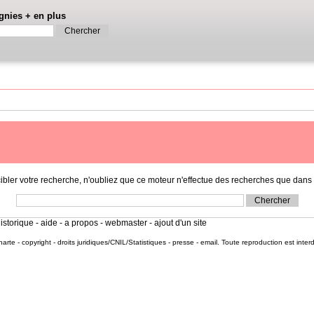
gnies
+
en plus
r votre recherche, n'oubliez que ce moteur n'effectue des recherches que dans l
istorique
-
aide
-
a propos
-
webmaster
-
ajout d'un site
harte
-
copyright
-
droits juridiques/CNIL/Statistiques
-
presse
-
email
. Toute reproduction est inter