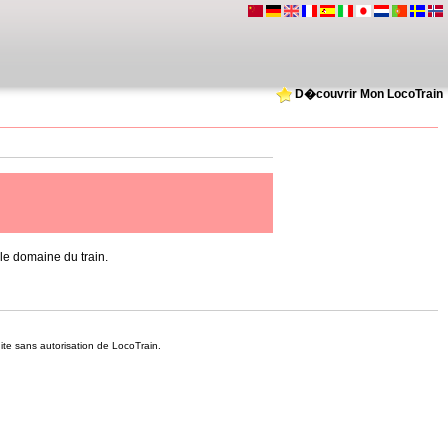
D�couvrir Mon LocoTrain
e domaine du train.
dite sans autorisation de LocoTrain.