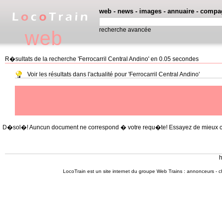
web
-
news
-
images
-
annuaire
-
compa
recherche avancée
web
R�sultats de la recherche 'Ferrocarril Central Andino' en 0.05 secondes
Voir les résultats dans l'actualité pour 'Ferrocarril Central Andino'
D�sol�! Auncun document ne correspond � votre requ�te! Essayez de mieux cible
h
LocoTrain est un site internet du
groupe Web Trains
:
annonceurs
-
c