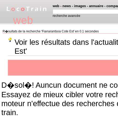
web
-
news
-
images
-
annuaire
-
compa
recherche avancée
web
R�sultats de la recherche 'Fianarantsoa Cote Est' en 0.1 secondes
Voir les résultats dans l'actua
Est'
D�sol�! Auncun document ne cor
Essayez de mieux cibler votre rec
moteur n'effectue des recherches
train.