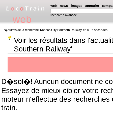
web
-
news
-
images
-
annuaire
-
compa
recherche avancée
web
R�sultats de la recherche 'Kansas City Southern Railway' en 0.05 secondes
Voir les résultats dans l'actual
Southern Railway'
D�sol�! Auncun document ne cor
Essayez de mieux cibler votre rec
moteur n'effectue des recherches
train.