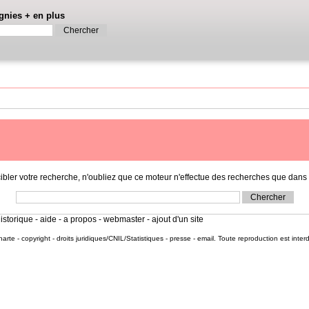
gnies
+
en plus
r votre recherche, n'oubliez que ce moteur n'effectue des recherches que dans l
istorique
-
aide
-
a propos
-
webmaster
-
ajout d'un site
harte
-
copyright
-
droits juridiques/CNIL/Statistiques
-
presse
-
email
. Toute reproduction est inter