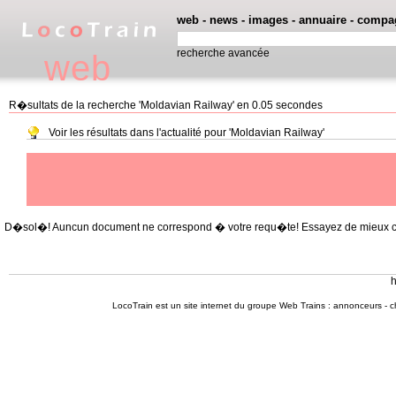
web
-
news
-
images
-
annuaire
-
compa
recherche avancée
web
R�sultats de la recherche 'Moldavian Railway' en 0.05 secondes
Voir les résultats dans l'actualité pour 'Moldavian Railway'
D�sol�! Auncun document ne correspond � votre requ�te! Essayez de mieux cible
h
LocoTrain est un site internet du
groupe Web Trains
:
annonceurs
-
c