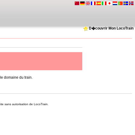
D�couvrir Mon LocoTrain
e domaine du train.
dite sans autorisation de LocoTrain.