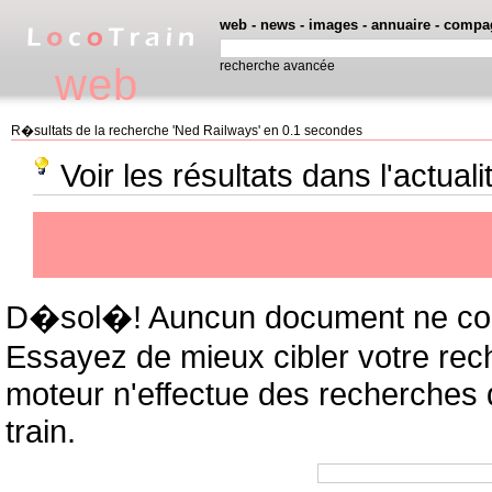
web
-
news
-
images
-
annuaire
-
compa
recherche avancée
web
R�sultats de la recherche 'Ned Railways' en 0.1 secondes
Voir les résultats dans l'actual
D�sol�! Auncun document ne cor
Essayez de mieux cibler votre rec
moteur n'effectue des recherches
train.