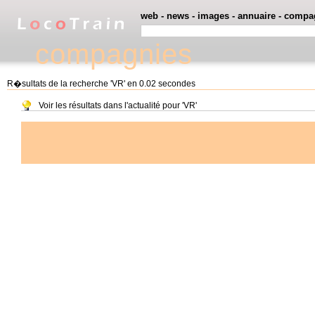
web
-
news
-
images
-
annuaire
-
compa
compagnies
R�sultats de la recherche 'VR' en 0.02 secondes
Voir les résultats dans l'actualité pour 'VR'