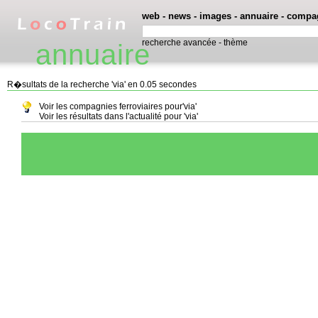
web
-
news
-
images
-
annuaire
-
compa
recherche avancée
-
thème
annuaire
R�sultats de la recherche 'via' en 0.05 secondes
Voir les compagnies ferroviaires pour'via'
Voir les résultats dans l'actualité pour 'via'