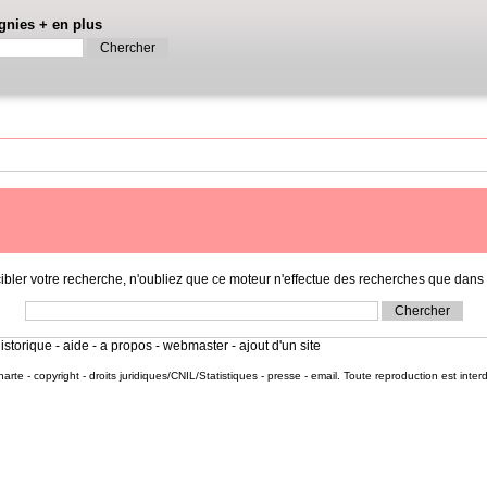
gnies
+
en plus
r votre recherche, n'oubliez que ce moteur n'effectue des recherches que dans l
istorique
-
aide
-
a propos
-
webmaster
-
ajout d'un site
harte
-
copyright
-
droits juridiques/CNIL/Statistiques
-
presse
-
email
. Toute reproduction est inter