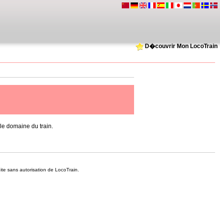
D�couvrir Mon LocoTrain
e domaine du train.
dite sans autorisation de LocoTrain.