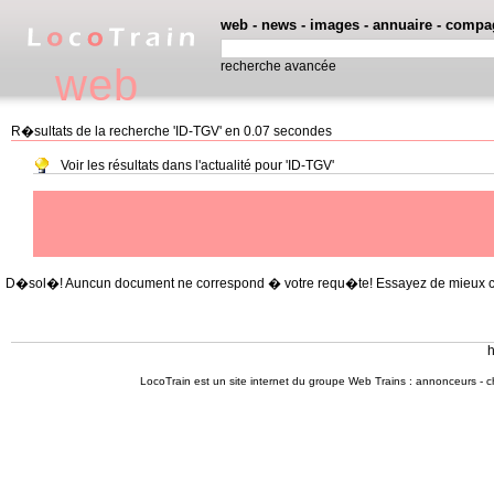
web
-
news
-
images
-
annuaire
-
compa
recherche avancée
web
R�sultats de la recherche 'ID-TGV' en 0.07 secondes
Voir les résultats dans l'actualité pour 'ID-TGV'
D�sol�! Auncun document ne correspond � votre requ�te! Essayez de mieux cible
h
LocoTrain est un site internet du
groupe Web Trains
:
annonceurs
-
c